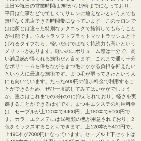
土日や祝日の営業時間は9時から19時までになっており、
平日は仕事などで忙しくてサロンに通えないという人でも
無理なく来店できる時間帯になっています。このサロンで
は他所とは違った特別なテクニックで施術してもらうこと
が可能です。ウルトラソフトフラットマットラッシュと呼
ばれるタイプなら、軽いだけではなく持続力も高いという
メリットがあります。軽いのにボリューム感は十分で、高
い満足感が得られる施術だと言えます。これまで通り十分
なボリュームを保ちながらまつ毛にかかる負担を抑えたい
という人に最適な施術です。まつ毛が弱ってきたという人
にも向いています。たった600円の追加料金で利用するこ
とができるため、ぜひ一度試してみてはいかがでしょう
か。重さはこれまでの3分の1に抑えられており、軽さを実
感することができるはずです。まつ毛エクステの利用料金
は、セーブルが上120本で4400円、上180本で6000円で
す。カラーエクステには16種類の色が用意されており、2
色をミックスすることもできます。上120本が5400円で、
上180本が7000円になっています。セーブル上下セットは